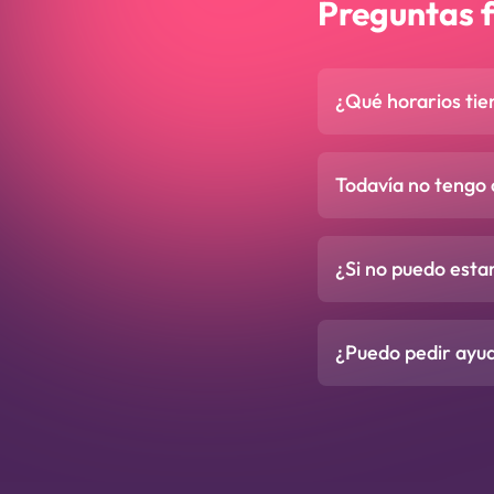
Preguntas 
¿Qué horarios tien
Todavía no tengo
¿Si no puedo esta
¿Puedo pedir ayu
Footer