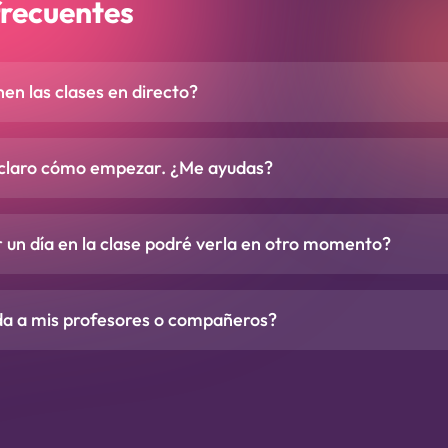
frecuentes
en las clases en directo?
 claro cómo empezar. ¿Me ayudas?
r un día en la clase podré verla en otro momento?
da a mis profesores o compañeros?